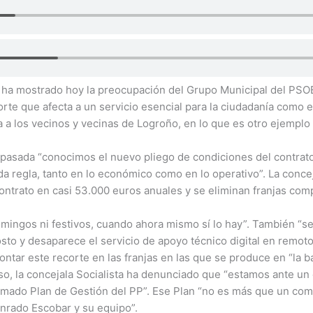
n ha mostrado hoy la preocupación del Grupo Municipal del PSO
te que afecta a un servicio esencial para la ciudadanía como es 
 a los vecinos y vecinas de Logroño, en lo que es otro ejemplo 
asada “conocimos el nuevo pliego de condiciones del contrato d
 regla, tanto en lo económico como en lo operativo”. La concej
ontrato en casi 53.000 euros anuales y se eliminan franjas comp
domingos ni festivos, cuando ahora mismo sí lo hay”. También “se
osto y desaparece el servicio de apoyo técnico digital en remo
ntar este recorte en las franjas en las que se produce en “la
 eso, la concejala Socialista ha denunciado que “estamos ante u
llamado Plan de Gestión del PP”. Ese Plan “no es más que un c
nrado Escobar y su equipo”.