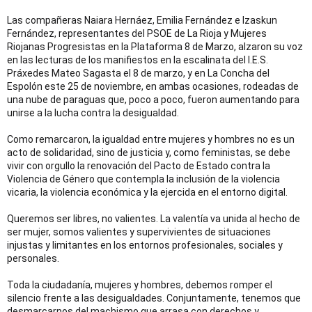
Las compañeras Naiara Hernáez, Emilia Fernández e Izaskun
Fernández, representantes del PSOE de La Rioja y Mujeres
Riojanas Progresistas en la Plataforma 8 de Marzo, alzaron su voz
en las lecturas de los manifiestos en la escalinata del I.E.S.
Práxedes Mateo Sagasta el 8 de marzo, y en La Concha del
Espolón este 25 de noviembre, en ambas ocasiones, rodeadas de
una nube de paraguas que, poco a poco, fueron aumentando para
unirse a la lucha contra la desigualdad.
Como remarcaron, la igualdad entre mujeres y hombres no es un
acto de solidaridad, sino de justicia y, como feministas, se debe
vivir con orgullo la renovación del Pacto de Estado contra la
Violencia de Género que contempla la inclusión de la violencia
vicaria, la violencia económica y la ejercida en el entorno digital.
Queremos ser libres, no valientes. La valentía va unida al hecho de
ser mujer, somos valientes y supervivientes de situaciones
injustas y limitantes en los entornos profesionales, sociales y
personales.
Toda la ciudadanía, mujeres y hombres, debemos romper el
silencio frente a las desigualdades. Conjuntamente, tenemos que
desmarcarnos del machismo que arrasa con derechos y