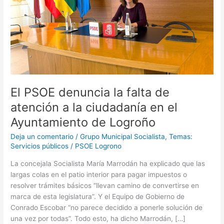
atención
a
la
ciudadanía
en
el
Ayuntamiento
de
El PSOE denuncia la falta de
Logroño
atención a la ciudadanía en el
Ayuntamiento de Logroño
Deja un comentario
/
Grupo Municipal Socialista
,
Temas:
Servicios públicos
/
PSOE Logrono
La concejala Socialista María Marrodán ha explicado que las
largas colas en el patio interior para pagar impuestos o
resolver trámites básicos “llevan camino de convertirse en
marca de esta legislatura”. Y el Equipo de Gobierno de
Conrado Escobar “no parece decidido a ponerle solución de
una vez por todas”. Todo esto, ha dicho Marrodán, […]