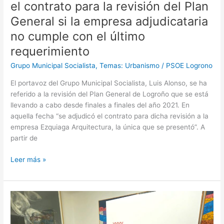
el contrato para la revisión del Plan
empresa
adjudicataria
General si la empresa adjudicataria
no
no cumple con el último
cumple
requerimiento
con
el
Grupo Municipal Socialista
,
Temas: Urbanismo
/
PSOE Logrono
último
requerimiento
El portavoz del Grupo Municipal Socialista, Luis Alonso, se ha
referido a la revisión del Plan General de Logroño que se está
llevando a cabo desde finales a finales del año 2021. En
aquella fecha “se adjudicó el contrato para dicha revisión a la
empresa Ezquiaga Arquitectura, la única que se presentó”. A
partir de
Leer más »
Alonso
denuncia
que