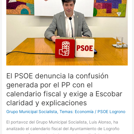
confusión
generada
por
el
PP
con
el
calendario
fiscal
y
exige
El PSOE denuncia la confusión
a
Escobar
generada por el PP con el
claridad
calendario fiscal y exige a Escobar
y
claridad y explicaciones
explicaciones
Grupo Municipal Socialista
,
Temas: Economía
/
PSOE Logrono
El portavoz del Grupo Municipal Socialista, Luis Alonso, ha
analizado el calendario fiscal del Ayuntamiento de Logroño