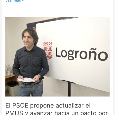
Leer más »
El
PSOE
propone
actualizar
el
PMUS
y
avanzar
hacia
un
pacto
por
la
movilidad
sostenible
El PSOE propone actualizar el
en
Logroño
PMUS y avanzar hacia un pacto por