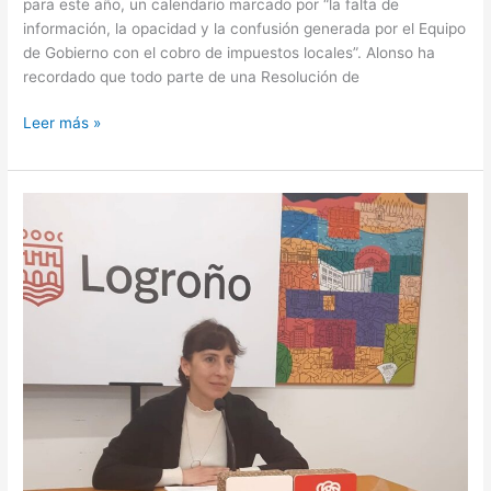
para este año, un calendario marcado por “la falta de
información, la opacidad y la confusión generada por el Equipo
de Gobierno con el cobro de impuestos locales”. Alonso ha
recordado que todo parte de una Resolución de
Leer más »
El
PSOE
denuncia
que
el
Equipo
de
Gobierno
del
PP
vuelve
a