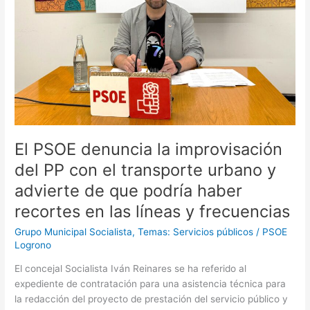
con
el
transporte
urbano
y
advierte
de
que
podría
El PSOE denuncia la improvisación
haber
recortes
del PP con el transporte urbano y
en
advierte de que podría haber
las
recortes en las líneas y frecuencias
líneas
y
Grupo Municipal Socialista
,
Temas: Servicios públicos
/
PSOE
frecuencias
Logrono
El concejal Socialista Iván Reinares se ha referido al
expediente de contratación para una asistencia técnica para
la redacción del proyecto de prestación del servicio público y