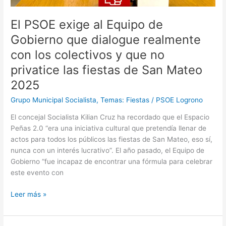
y
que
El PSOE exige al Equipo de
no
privatice
Gobierno que dialogue realmente
las
con los colectivos y que no
fiestas
privatice las fiestas de San Mateo
de
San
2025
Mateo
Grupo Municipal Socialista
,
Temas: Fiestas
/
PSOE Logrono
2025
El concejal Socialista Kilian Cruz ha recordado que el Espacio
Peñas 2.0 “era una iniciativa cultural que pretendía llenar de
actos para todos los públicos las fiestas de San Mateo, eso sí,
nunca con un interés lucrativo”. El año pasado, el Equipo de
Gobierno “fue incapaz de encontrar una fórmula para celebrar
este evento con
Leer más »