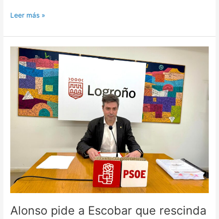
Leer más »
Alonso
pide
a
Escobar
que
rescinda
el
contrato
para
la
revisión
del
Plan
General
si
Alonso pide a Escobar que rescinda
la