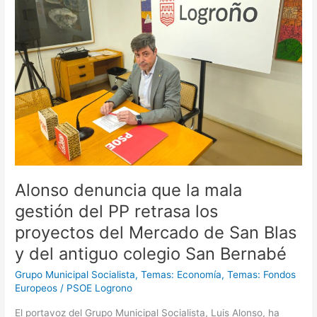
la
mala
gestión
del
PP
retrasa
los
proyectos
del
Mercado
de
San
Alonso denuncia que la mala
Blas
gestión del PP retrasa los
y
del
proyectos del Mercado de San Blas
antiguo
y del antiguo colegio San Bernabé
colegio
San
Grupo Municipal Socialista
,
Temas: Economía
,
Temas: Fondos
Bernabé
Europeos
/
PSOE Logrono
El portavoz del Grupo Municipal Socialista, Luis Alonso, ha