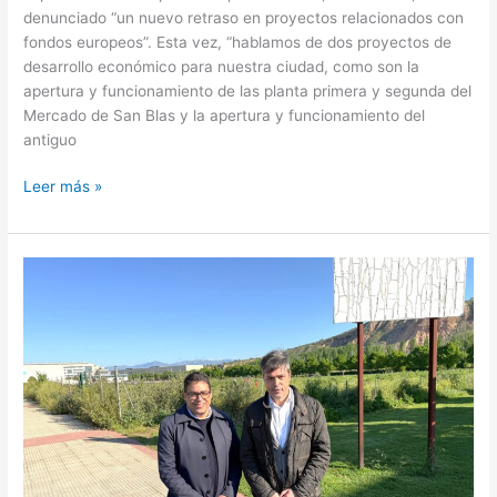
denunciado “un nuevo retraso en proyectos relacionados con
fondos europeos”. Esta vez, “hablamos de dos proyectos de
desarrollo económico para nuestra ciudad, como son la
apertura y funcionamiento de las planta primera y segunda del
Mercado de San Blas y la apertura y funcionamiento del
antiguo
Leer más »
El
PSOE
propone
construir
una
residencia
universitaria
pública
en
Logroño