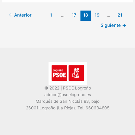
←
Anterior
1
…
17
18
19
…
21
Siguiente
→
© 2022 | PSOE Logroño
admon@psoelogrono.es
Marqués de San Nicolás 83, bajo
26001 Logroño (La Rioja). Tel. 660634805