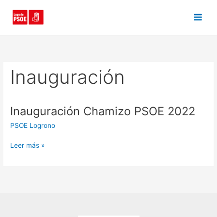
Ir
al
contenido
Inauguración
Inauguración Chamizo PSOE 2022
Inauguración
Chamizo
PSOE Logrono
PSOE
2022
Leer más »