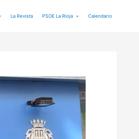
La Revista
PSOE La Rioja
Calendario