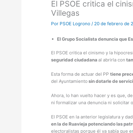
El PSOE critica el cini
Villegas
Por
PSOE Logrono
/
20 de febrero de 
El Grupo Socialista denuncia que Es
El PSOE critica el cinismo y la hipocres
seguridad ciudadana
al abrirla con
tan
Esta forma de actuar del PP
tiene pre
del Ayuntamiento
sin dotarle de servic
Ahora, lo han vuelto hacer y es que, d
ni formalizar una denuncia ni solicitar o
El PSOE en la anterior legislatura y da
en la de Ruavieja potenciando las patr
electoralistas porque él ya sabía que e