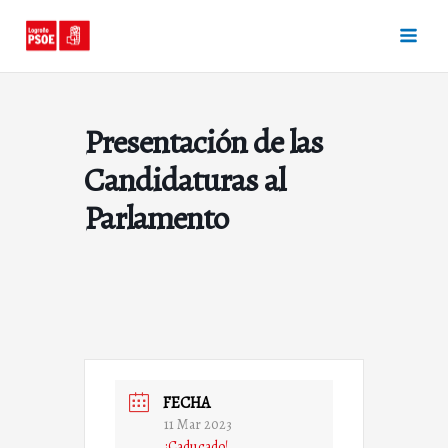
Ir
al
contenido
Presentación de las
Candidaturas al
Parlamento
FECHA
11 Mar 2023
¡Caducado!