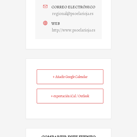
CORREO ELECTRÓNICO
regional@psoelarioja.es
WEB
http://www.psoelarioja.es
+ Añadir Google Calendar
+ exportación iCal / Outlook